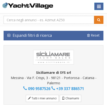
Toggle
naviga
Espandi filtri di ricerca
Reset
Siciliamare di SYS srl
Messina - Via F. Crispi, 3 - 98121 - Portorosa - Catania -
Palermo
090 9587526
+39 337 886571
Tutti i miei annunci
Chiamami