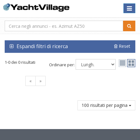
Toggle
naviga
Espandi filtri di ricerca
Reset
1-0 dei 0 risultati
Ordinare per:
«
»
100 risultati per pagina