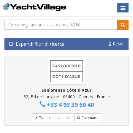
Toggle
naviga
Espandi filtri di ricerca
Reset
Sanlorenzo Côte d'Azur
32, Bd de Lorraine - 06400 - Cannes - France
+33 4 93 39 60 40
Tutti i miei annunci
Chiamami