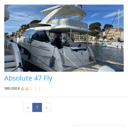
Absolute 47 Fly
980.000 €
«
1
»