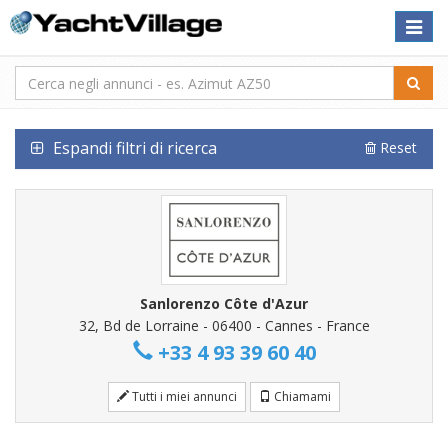
Toggle
naviga
Espandi filtri di ricerca
Reset
Sanlorenzo Côte d'Azur
32, Bd de Lorraine - 06400 - Cannes - France
+33 4 93 39 60 40
Tutti i miei annunci
Chiamami