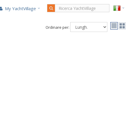
My YachtVillage
Ordinare per: