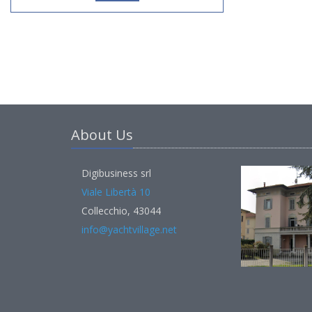
About Us
Digibusiness srl
Viale Libertà 10
Collecchio, 43044
info@yachtvillage.net