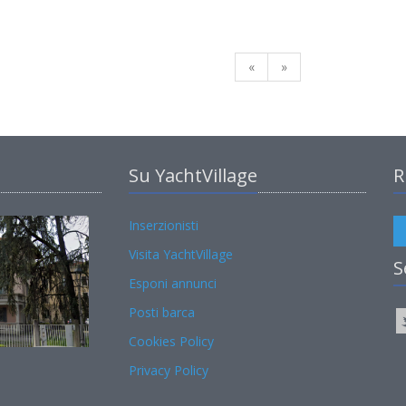
«
»
Su YachtVillage
R
Inserzionisti
Visita YachtVillage
S
Esponi annunci
Posti barca
Cookies Policy
Privacy Policy