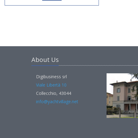
About Us
Digibusiness srl
Viale Libertà 10
Collecchio, 43044
info@yachtvillage.net