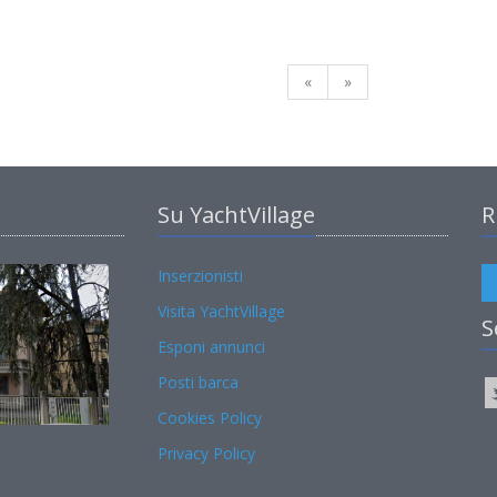
«
»
Su YachtVillage
R
Inserzionisti
Visita YachtVillage
S
Esponi annunci
Posti barca
Cookies Policy
Privacy Policy