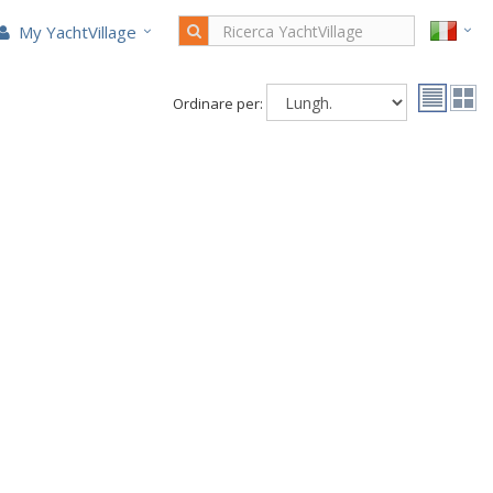
My YachtVillage
Ordinare per: