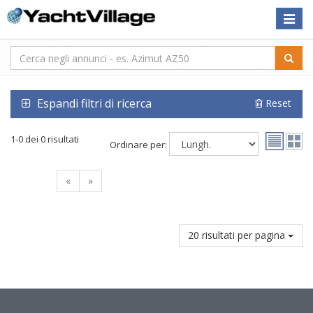
Toggle
naviga
Espandi filtri di ricerca
Reset
1-0 dei 0 risultati
Ordinare per:
«
»
20 risultati per pagina