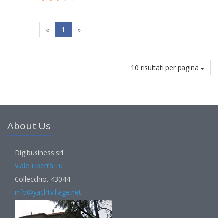
«
1
»
10 risultati per pagina
About Us
Digibusiness srl
Viale Libertà 10
Collecchio, 43044
info@yachtvillage.net