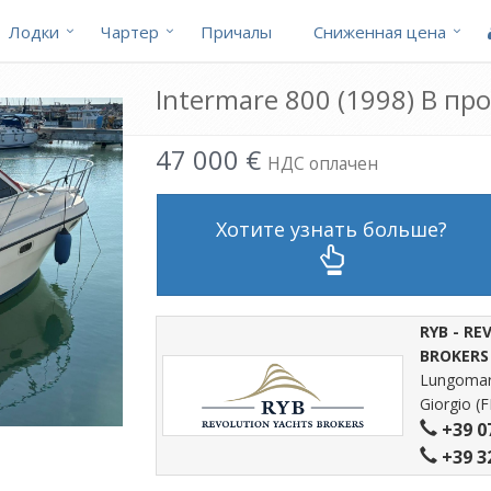
Лодки
Чартер
Причалы
Cниженная цена
Intermare 800 (1998) В пр
47 000 €
НДС оплачен
Хотите узнать больше?
RYB - R
BROKERS
Lungomare
Giorgio (F
+39 0
+39 3