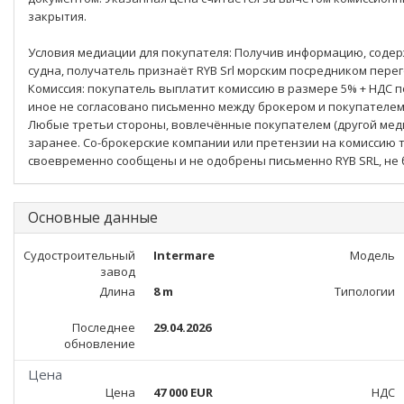
закрытия.
Условия медиации для покупателя: Получив информацию, соде
судна, получатель признаёт RYB Srl морским посредником пере
Комиссия: покупатель выплатит комиссию в размере 5% + НДС по
иное не согласовано письменно между брокером и покупателем
Любые третьи стороны, вовлечённые покупателем (другой медиа
заранее. Со-брокерские компании или претензии на комиссию т
своевременно сообщены и не одобрены письменно RYB SRL, не 
Основные данные
Судостроительный
Intermare
Модель
завод
Длина
8 m
Типологии
Последнее
29.04.2026
обновление
Цена
Цена
47 000 EUR
НДС