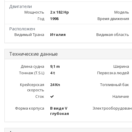
Двигатели
Мощность
2 x 182 Hp
Модель
Год
1998
Время движения
Расположен
Видимый Трана
Италия
Видимая область
Технические данные
Длина судна
9,1 m
Ширина
Тоннаж (T.S.L)
4 t
Первозка людей
Крейсерская
24 Kn
Топливный бак
скорость
Сток
Наличие
Форма корпуса
В виде V
Электрооборудован
глубокая