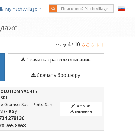
My YachtVillage
одаже
Intermare
4
/
10
Ranking
Intermare
Скачать краткое описание
800
является
Скачать брошюру
8
м
EVOLUTION YACHTS
Моторная
 SRL
лодка
 Gramsci Sud - Porto San
Все мои
M) - Italy
построено
объявления
734 278136
в
20 765 8868
1998.