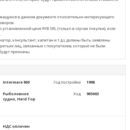
ржащуюся в данном документе относительно интересующего
говоров.
 установленной цене RYB SRL (только в случае покупки), если
.
тор, консультант, капитан и т.д.), должны быть заявлены
ретьих лиц, связанные с покупателем, которые не были
будут признаны.
Intermare 800
Год постройки
1998
Рыболовное
Код
905063
судно, Hard Top
НДС оплачен