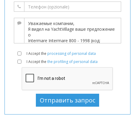
Лодки
используемый,
Моторная
лодка
В
продаже,
Моторная
I Accept the
processing of personal data
лодка
I Accept the
the profiling of personal data
используемый,
Моторные
лодки
В
продаже,
Моторные
лодки
используемый,