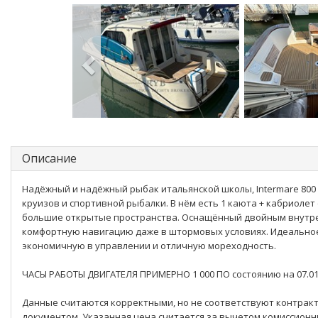
Описание
Надёжный и надёжный рыбак итальянской школы, Intermare 800
круизов и спортивной рыбалки. В нём есть 1 каюта + кабриолет
большие открытые пространства. Оснащённый двойным внутре
комфортную навигацию даже в штормовых условиях. Идеальное
экономичную в управлении и отличную мореходность.
ЧАСЫ РАБОТЫ ДВИГАТЕЛЯ ПРИМЕРНО 1 000 ПО состоянию на 07.01
Данные считаются корректными, но не соответствуют контракту
документом. Указанная цена считается за вычетом комиссионны