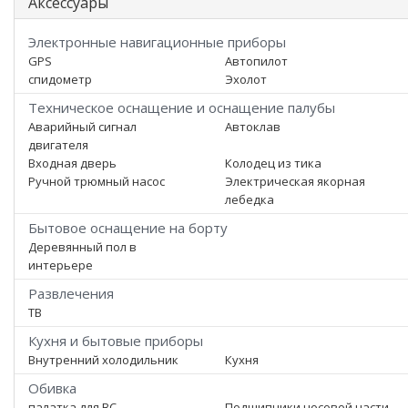
Аксессуары
Электронные навигационные приборы
GPS
Автопилот
спидометр
Эхолот
Техническое оснащение и оснащение палубы
Аварийный сигнал
Автоклав
двигателя
Входная дверь
Колодец из тика
Ручной трюмный насос
Электрическая якорная
лебедка
Бытовое оснащение на борту
Деревянный пол в
интерьере
Развлечения
ТВ
Кухня и бытовые приборы
Внутренний холодильник
Кухня
Обивка
палатка для ВС
Подшипники носовой части