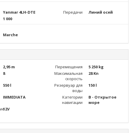
Yanmar 4LH-DTE
Передачи
Линий осей
1 000
Marche
2,95 m
Перемещения
5 250 kg
8
Максимальная
28 Kn
скорость
550 l
Резервуар для
150 l
воды
IMMEDIATA
Категории
B - Открытое
навигации
море
ие
12V