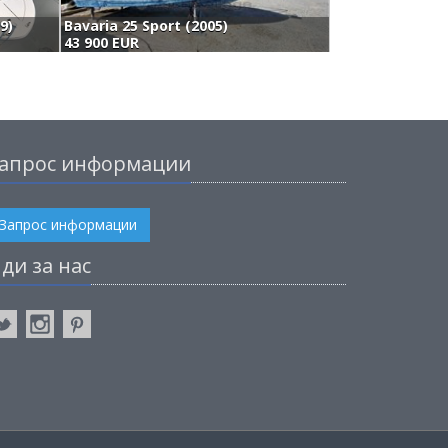
9)
Bavaria 25 Sport (2005)
R
43 900 EUR
4
апрос информации
Запрос информации
ди за нас