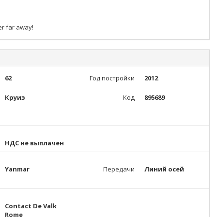
er far away!
62
Год постройки
2012
Круиз
Код
895689
НДС не выплачен
Yanmar
Передачи
Линий осей
Contact De Valk
Rome