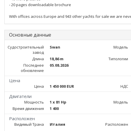
- 20 pages downloadable brochure
With offices across Europe and 943 other yachts for sale we are nev
Основные данные
Судостроительный
Swan
Модель
завод
Длина
18,86 m
Типологии
Последнее
05.08.2026
обновление
Цена
Цена
1 450 000 EUR
НДС
Двигатели
Мощность
1 x 81 Hp
Модель
Время движения
1 400
Расположен
Видимый Трана
Италия
Расположен