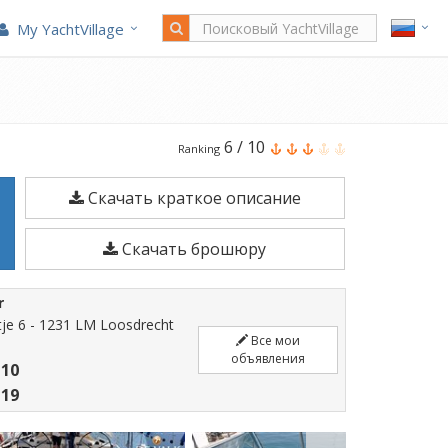
My YachtVillage
Swan
6
/
10
Ranking
62
Скачать краткое описание
является
18,86
Скачать брошюру
м
Парусные
r
лодки
je 6 - 1231 LM Loosdrecht
построено
Все мои
объявления
 10
в
 19
2012.
Швартовка