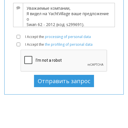
Парусные
лодки
В
продаже,
Парусные
I Accept the
processing of personal data
лодки
I Accept the
the profiling of personal data
используемый,
Парусные
лодки
В
продаже,
Парусные
лодки
используемый,