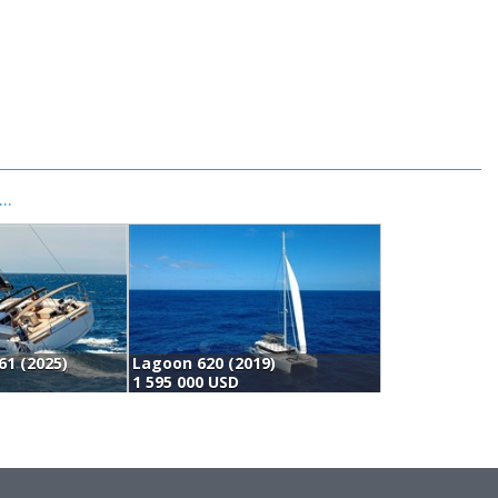
..
61 (2025)
Lagoon 620 (2019)
C
1 595 000 USD
1