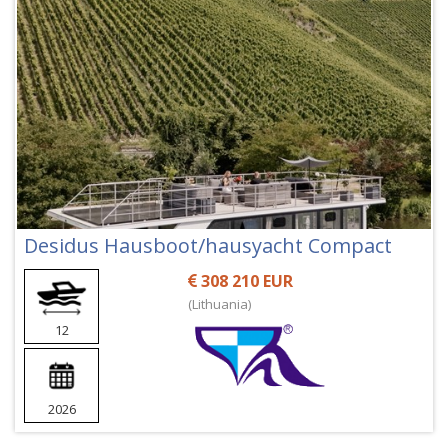
Desidus Hausboot/hausyacht Compact
308 210 EUR
(Lithuania)
12
2026