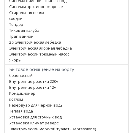
Система очистки сточных вод
Системы противопожарные
Стиральная цепях
сходни
Тендер
Тиковая палуба
Трап ванной
2 x Электрическая лебедка
Электрическая якорная лебедка
Электрический трюмный насос
Якорь
Бытовое оснащение на борту
безопасный
Внутренние розетки 220v
Внутренние розетки 12v
Кондиционер
котлом
Резервуар для черной воды
Тёплая вода
Установка для сточных вод
Установка климат реверс
Электрический морской туалет (Depressione)