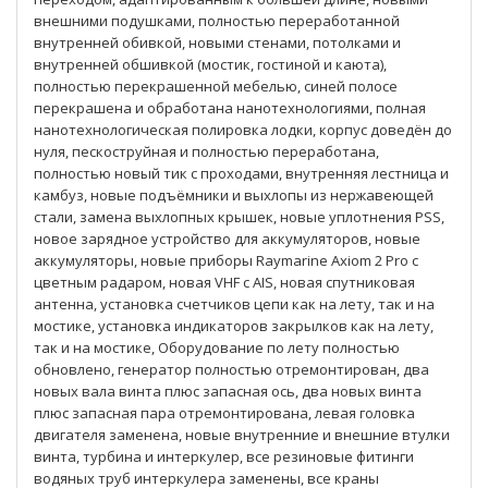
внешними подушками, полностью переработанной
внутренней обивкой, новыми стенами, потолками и
внутренней обшивкой (мостик, гостиной и каюта),
полностью перекрашенной мебелью, синей полосе
перекрашена и обработана нанотехнологиями, полная
нанотехнологическая полировка лодки, корпус доведён до
нуля, пескоструйная и полностью переработана,
полностью новый тик с проходами, внутренняя лестница и
камбуз, новые подъёмники и выхлопы из нержавеющей
стали, замена выхлопных крышек, новые уплотнения PSS,
новое зарядное устройство для аккумуляторов, новые
аккумуляторы, новые приборы Raymarine Axiom 2 Pro с
цветным радаром, новая VHF с AIS, новая спутниковая
антенна, установка счетчиков цепи как на лету, так и на
мостике, установка индикаторов закрылков как на лету,
так и на мостике, Оборудование по лету полностью
обновлено, генератор полностью отремонтирован, два
новых вала винта плюс запасная ось, два новых винта
плюс запасная пара отремонтирована, левая головка
двигателя заменена, новые внутренние и внешние втулки
винта, турбина и интеркулер, все резиновые фитинги
водяных труб интеркулера заменены, все краны