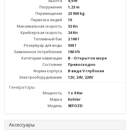
Высота
4,9 m
Погружение
1,23 m
Перемещения
23 000 kg
Первозка людей
10
Максимальная скорость
32 Kn
Крейсерская скорость
24 Kn
Топливный бак
2 160 l
Резервуар для воды
500 l
Заявленное потребление
180 l/h
Категории навигации
B - Открытое море
Состояние
Превосходно
Форма корпуса
В виде V глубокая
Электрооборудование
12V, 24V, 220V
Генераторы
Мощность
1 x 9 Kw
Марка
Kohler
Модель
9EFOZD
Аксессуары