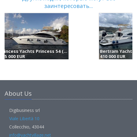
заинтересовать...
Bertram Yacht 510 Convertible (2001)
P
410 000 EUR
(
About Us
Digibusiness srl
Viale Libertà 10
Collecchio, 43044
info@yachtvillage.net