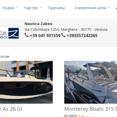
Лодки
Чартер
Причалы
Cниженная цена
Nautica Zabeo
Via Colombara 125/c Marghera - 30175 - Venezia
+39 041 931559
+393357242365
ьтатов
 As 26 Gl
65 000 €