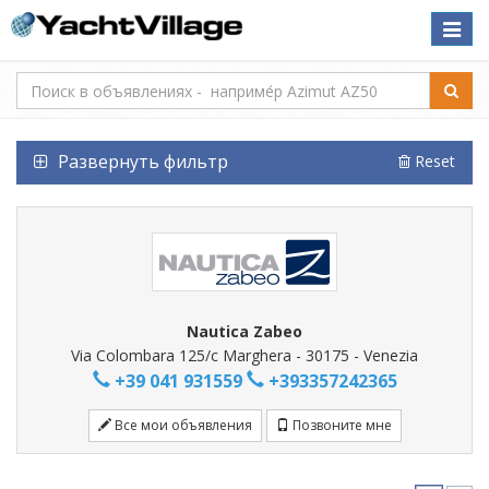
Toggle
naviga
Развернуть фильтр
Reset
Nautica Zabeo
Via Colombara 125/c Marghera - 30175 - Venezia
+39 041 931559
+393357242365
Все мои объявления
Позвоните мне