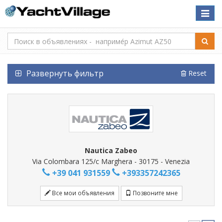
Toggle
naviga
Развернуть фильтр
Reset
Nautica Zabeo
Via Colombara 125/c Marghera - 30175 - Venezia
+39 041 931559
+393357242365
Все мои объявления
Позвоните мне