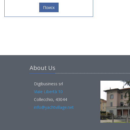
Поиск
About Us
Digibusiness srl
Viale Libertà 10
Collecchio, 43044
info@yachtvillage.net