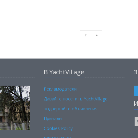
«
»
В YachtVillage
З
Рекламодатели
Давайте посетить YachtVillage
И
подвергайте объявления
Причалы
Cookies Policy