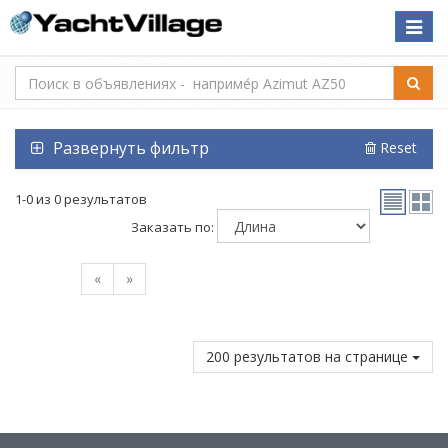
Toggle
naviga
Развернуть фильтр
Reset
1-0 из 0 результатов
Заказать по:
«
»
200 результатов на странице