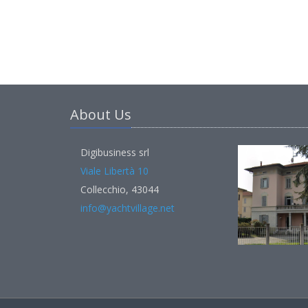
About Us
Digibusiness srl
Viale Libertà 10
Collecchio, 43044
info@yachtvillage.net