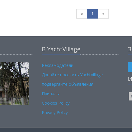
«
1
»
В YachtVillage
З
Рекламодатели
Давайте посетить YachtVillage
И
подвергайте объявления
Причалы
Cookies Policy
Privacy Policy