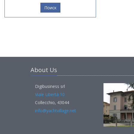
Поиск
About Us
Digibusiness srl
Viale Libertà 10
Collecchio, 43044
info@yachtvillage.net