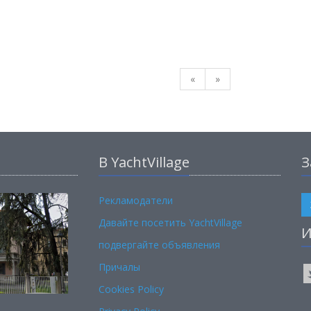
«
»
В YachtVillage
З
Рекламодатели
Давайте посетить YachtVillage
И
подвергайте объявления
Причалы
Cookies Policy