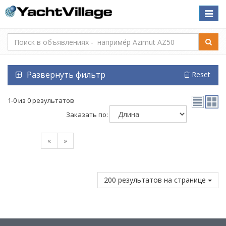
Toggle
naviga
Развернуть фильтр
Reset
1-0 из 0 результатов
Заказать по:
«
»
200 результатов на странице