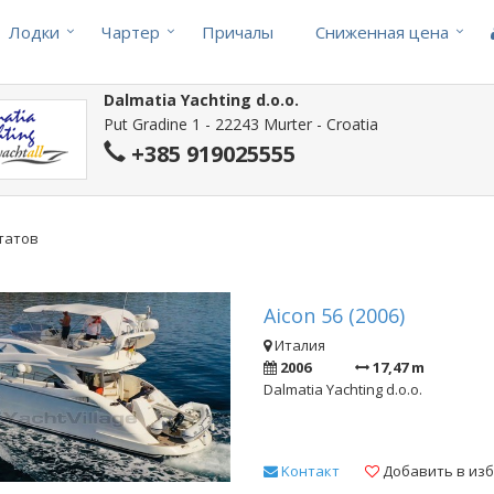
Лодки
Чартер
Причалы
Cниженная цена
Dalmatia Yachting d.o.o.
Put Gradine 1 - 22243 Murter - Croatia
+385 919025555
ьтатов
Aicon 56 (2006)
Италия
2006
17,47 m
Dalmatia Yachting d.o.o.
Kонтакт
Добавить в из