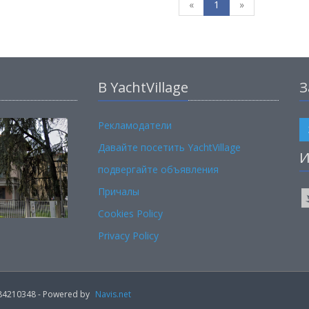
«
1
»
В YachtVillage
З
Рекламодатели
Давайте посетить YachtVillage
И
подвергайте объявления
Причалы
Cookies Policy
Privacy Policy
02184210348 - Powered by
Navis.net