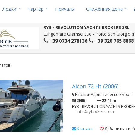
Лодки
Чартер
Причалы
Cниженная цена
RYB - REVOLUTION YACHTS BROKERS SRL
Lungomare Gramsci Sud - Porto San Giorgio (FM
+39 0734 278136
+39 320 765 8868
ьтатов
Aicon 72 Ht (2006)
Италия, Адриатическое море
2006
22,45 m
RYB - REVOLUTION YACHTS BROKE
info@rybrokers.com
Kонтакт
Добавить в из