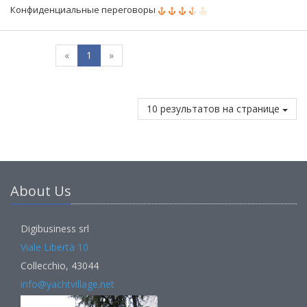
Конфиденциальные переговоры
«
1
»
10 результатов на странице
About Us
Digibusiness srl
Viale Libertà 10
Collecchio, 43044
info@yachtvillage.net