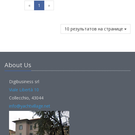
«
1
»
10 результатов на странице
About Us
Digibusiness srl
Viale Libertà 10
Collecchio, 43044
info@yachtvillage.net