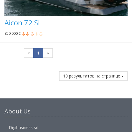
Aicon 72 Sl
850 000 €
«
1
»
10 результатов на странице
About Us
Digibusiness srl