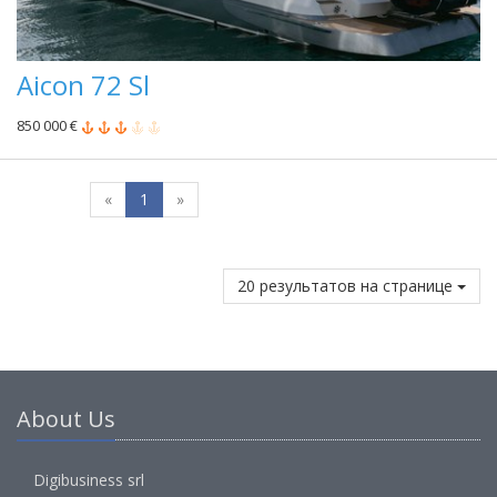
Aicon 72 Sl
850 000 €
«
1
»
20 результатов на странице
About Us
Digibusiness srl