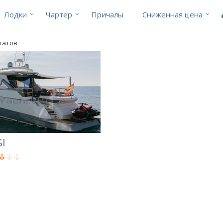
Лодки
Чартер
Причалы
Cниженная цена
ьтатов
Sl