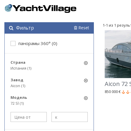
1-1 из 1 резул
Фильтр
Reset
панорамы 360° (0)
Страна
Испания (1)
Завод
Aicon 72 
Aicon (1)
850 000 €
Модель
72 Sl (1)