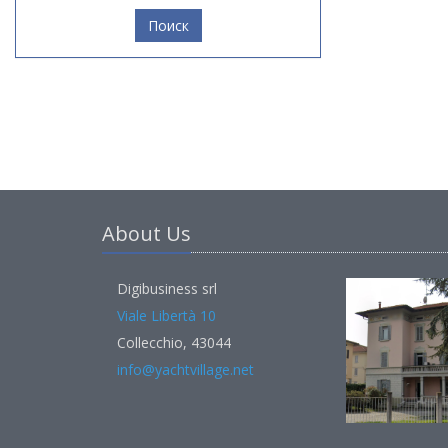
Поиск
About Us
Digibusiness srl
Viale Libertà 10
Collecchio, 43044
info@yachtvillage.net