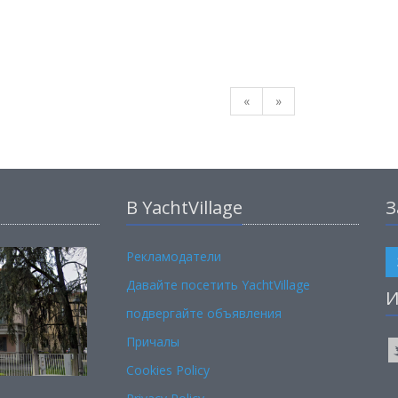
«
»
В YachtVillage
З
Рекламодатели
Давайте посетить YachtVillage
И
подвергайте объявления
Причалы
Cookies Policy