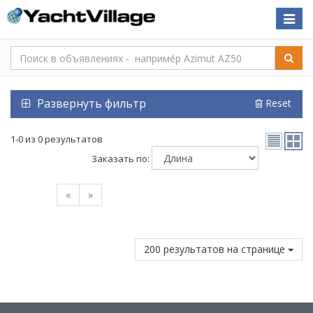
Toggle
naviga
Развернуть фильтр
Reset
1-0 из 0 результатов
Заказать по:
«
»
200 результатов на странице