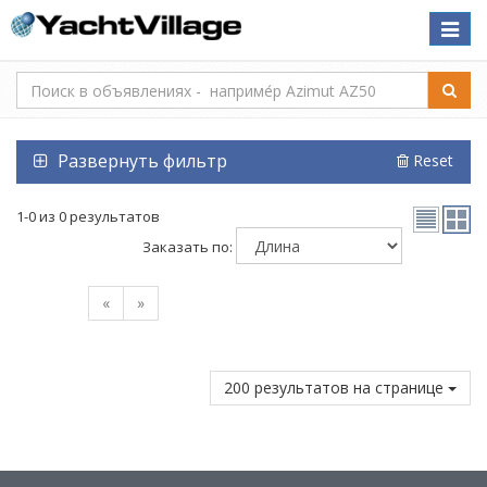
Toggle
naviga
Развернуть фильтр
Reset
1-0 из 0 результатов
Заказать по:
«
»
200 результатов на странице