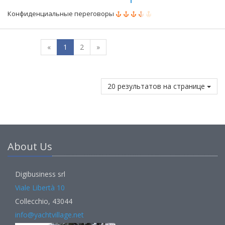
Конфиденциальные переговоры
«
1
2
»
20 результатов на странице
About Us
Digibusiness srl
Viale Libertà 10
Collecchio, 43044
info@yachtvillage.net