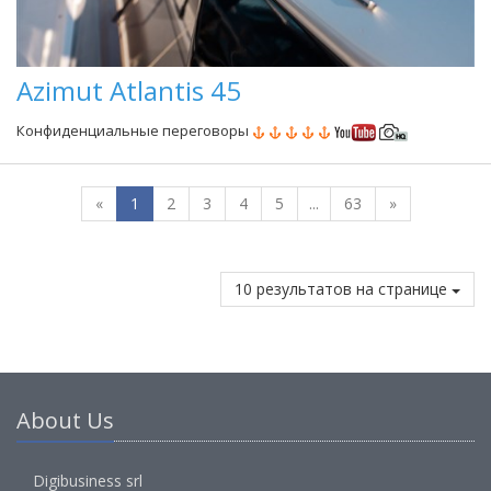
Azimut Atlantis 45
Конфиденциальные переговоры
«
1
2
3
4
5
...
63
»
10 результатов на странице
About Us
Digibusiness srl