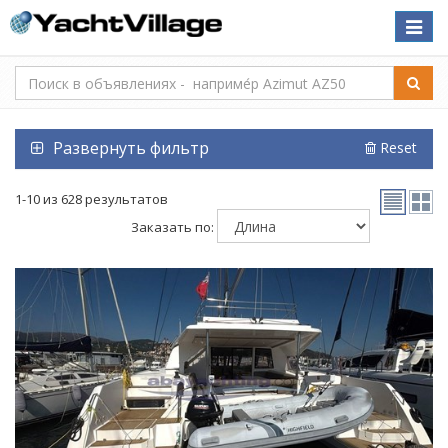
Toggle
naviga
Развернуть фильтр
Reset
1-10 из 628 результатов
Заказать по: