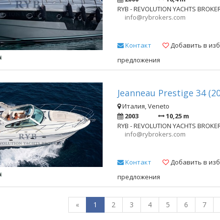
RYB - REVOLUTION YACHTS BROKE
info@rybrokers.com
Kонтакт
Добавить в из
предложения
Jeanneau Prestige 34 (2
Италия, Veneto
2003
10,25 m
RYB - REVOLUTION YACHTS BROKE
info@rybrokers.com
Kонтакт
Добавить в из
предложения
«
1
2
3
4
5
6
7