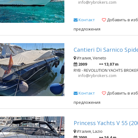
info@rybrokers.com
Kонтакт
Добавить в из
предложения
Cantieri Di Sarnico Spid
Италия, Veneto
2009
13,07 m
RYB - REVOLUTION YACHTS BROKE
info@rybrokers.com
Kонтакт
Добавить в из
предложения
Princess Yachts V 55 (20
Италия, Lazio
2000
16,4 m