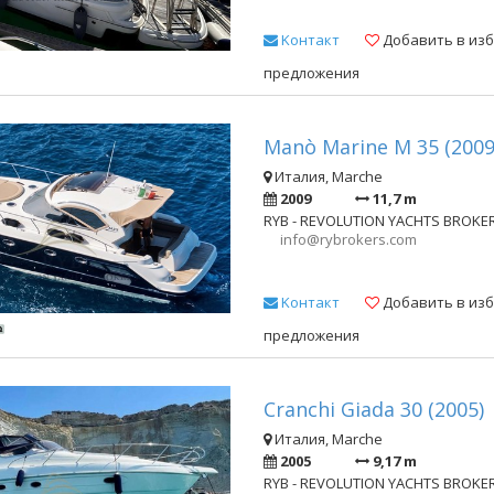
Kонтакт
Добавить в из
предложения
Manò Marine M 35 (2009
Италия, Marche
2009
11,7 m
RYB - REVOLUTION YACHTS BROKE
info@rybrokers.com
Kонтакт
Добавить в из
предложения
Cranchi Giada 30 (2005)
Италия, Marche
2005
9,17 m
RYB - REVOLUTION YACHTS BROKE