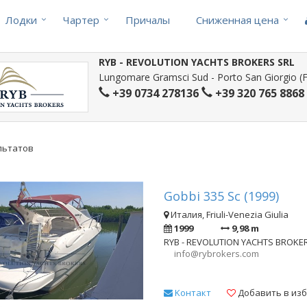
Лодки
Чартер
Причалы
Cниженная цена
RYB - REVOLUTION YACHTS BROKERS SRL
Lungomare Gramsci Sud - Porto San Giorgio (FM
+39 0734 278136
+39 320 765 8868
ультатов
Gobbi 335 Sc (1999)
Италия, Friuli-Venezia Giulia
1999
9,98 m
RYB - REVOLUTION YACHTS BROKE
info@rybrokers.com
Kонтакт
Добавить в из