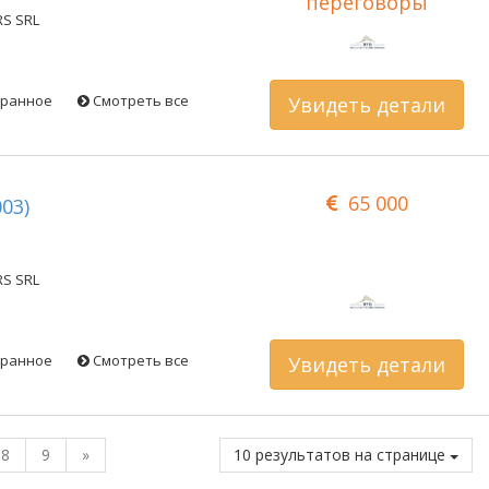
переговоры
RS SRL
бранное
Смотреть все
Увидеть детали
65 000
003)
RS SRL
бранное
Смотреть все
Увидеть детали
8
9
»
10 результатов на странице