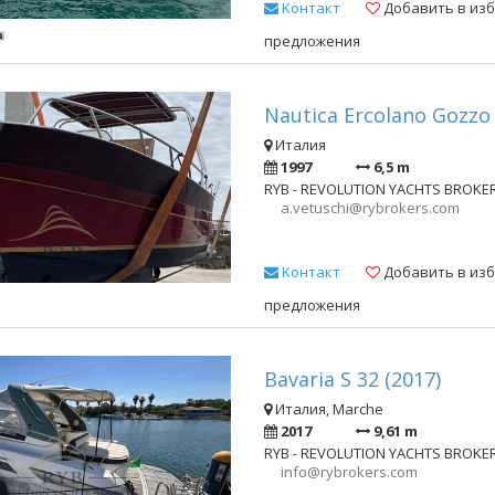
Kонтакт
Добавить в из
предложения
Nautica Ercolano Gozzo 
Италия
1997
6,5 m
RYB - REVOLUTION YACHTS BROKE
a.vetuschi@rybrokers.com
Kонтакт
Добавить в из
предложения
Bavaria S 32 (2017)
Италия, Marche
2017
9,61 m
RYB - REVOLUTION YACHTS BROKE
info@rybrokers.com