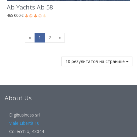
Ab Yachts Ab 58
465 000 €
«
1
2
»
10 результатов на странице
About Us
Digibusiness srl
Viale Libertà 10
Collecchio, 43044