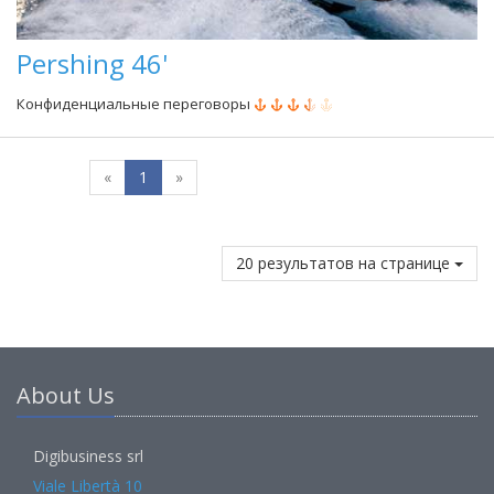
Pershing 46'
Конфиденциальные переговоры
«
1
»
20 результатов на странице
About Us
Digibusiness srl
Viale Libertà 10