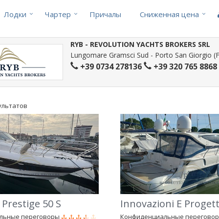
Лодки
Чартер
Причалы
Cниженная цена
RYB - REVOLUTION YACHTS BROKERS SRL
Lungomare Gramsci Sud - Porto San Giorgio (FM
+39 0734 278136
+39 320 765 8868
зультатов
Prestige 50 S
льные переговоры
Конфиденциальные перегово