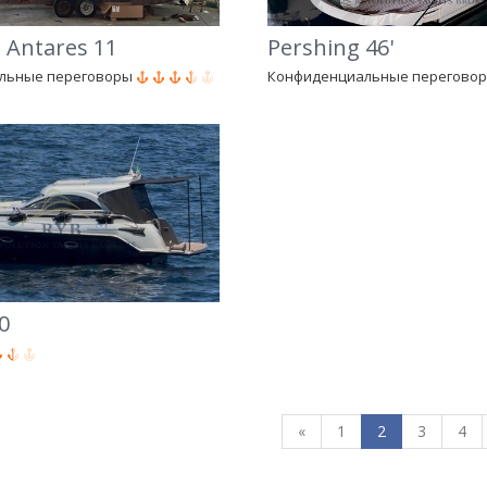
 Antares 11
Pershing 46'
льные переговоры
Конфиденциальные перегово
0
«
1
2
3
4