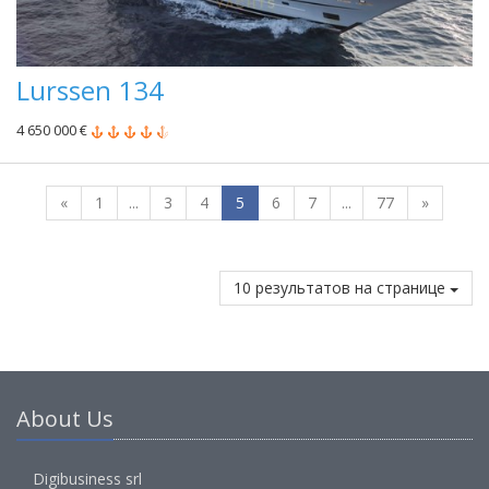
Lurssen 134
4 650 000 €
«
1
...
3
4
5
6
7
...
77
»
10 результатов на странице
About Us
Digibusiness srl