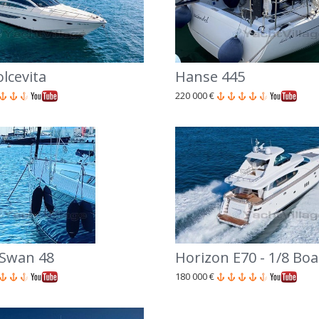
olcevita
Hanse 445
220 000 €
 Swan 48
Horizon E70 - 1/8 Boa
180 000 €