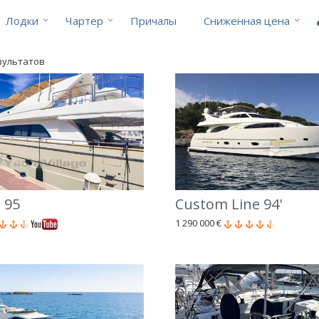
Лодки
Чартер
Причалы
Cниженная цена
езультатов
 95
Custom Line 94'
1 290 000 €