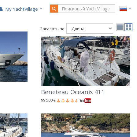
My YachtVillage
Заказать по:
Beneteau Oceanis 411
99 500 €