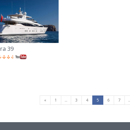
ra 39
«
1
...
3
4
5
6
7
..