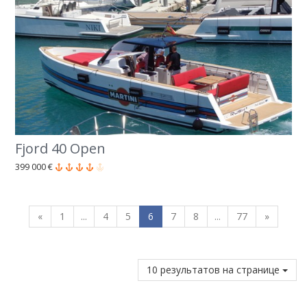
Fjord 40 Open
399 000 €
«
1
...
4
5
6
7
8
...
77
»
10 результатов на странице