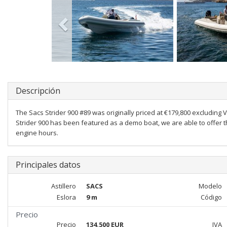
Descripción
The Sacs Strider 900 #89 was originally priced at €179,800 excluding 
Strider 900 has been featured as a demo boat, we are able to offer thi
engine hours.
Principales datos
Astillero
SACS
Modelo
Eslora
9 m
Código
Precio
Precio
134.500 EUR
IVA