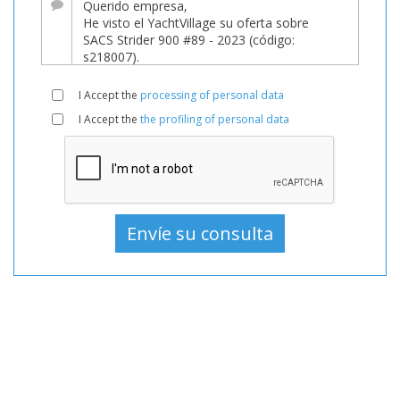
YachtVillage.net.
Barco,
Barcos,
Barco
I Accept the
processing of personal data
En
I Accept the
the profiling of personal data
venta,
Barcos
Utilizado,
Barco
a
motor
En
venta,
Barco
a
motor