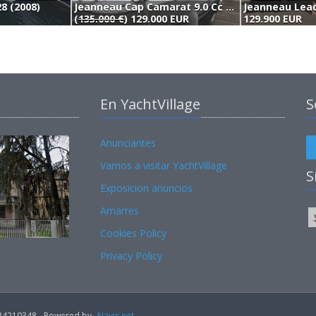
28 (2008)
Jeanneau Cap Camarat 9.0 Cc (2023)
Jeanneau Lead
(
135.000 €
) 129.000 EUR
129.900 EUR
En YachtVillage
S
Anunciantes
Vamos a visitar YachtVillage
S
Exposicion anuncios
Amarres
Cookies Policy
Privacy Policy
02184210348 - Powered by
Navis.net