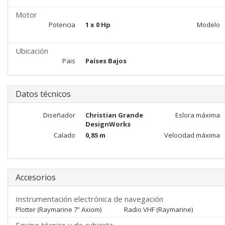
Motor
Potencia
1 x 0 Hp
Modelo
Ubicación
Pais
Países Bajos
Datos técnicos
Diseñador
Christian Grande
Eslora máxima
DesignWorks
Calado
0,85 m
Velocidad máxima
Accesorios
Instrumentación electrónica de navegación
Plotter (Raymarine 7” Axiom)
Radio VHF (Raymarine)