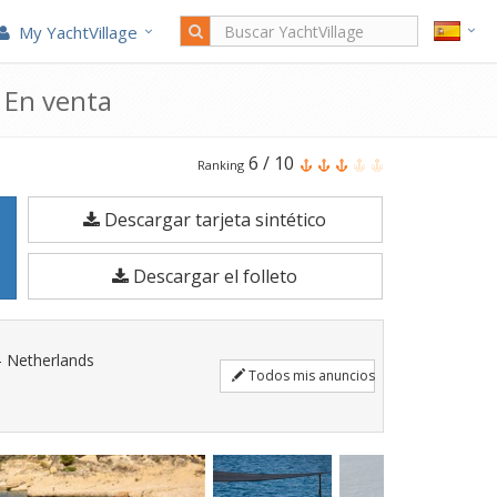
My YachtVillage
 En venta
El
6
/
10
Ranking
SACS
Descargar tarjeta sintético
Strider
900
Descargar el folleto
#89
es
un
- Netherlands
Todos mis anuncios
Barco
a
motor
de