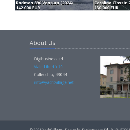
Rodman 890 Ventura (2024)
Carolina Classic 
142.000 EUR
130.000 EUR
About Us
Digibusiness srl
Viale Libertà 10
Collecchio, 43044
info@yachtvillage.net
© 2026 YachtVillage - Design by Digibusiness Srl - P.IVA IT