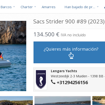
Barcos
Charter
Amarres
Han bajado de precio
Sacs Strider 900 #89 (2023)
134.500 €
IVA no incluido
¿Quieres más información?
Lengers Yachts
Westzeedijk 2-3 Muiden - 1398 BB 
+31294256156