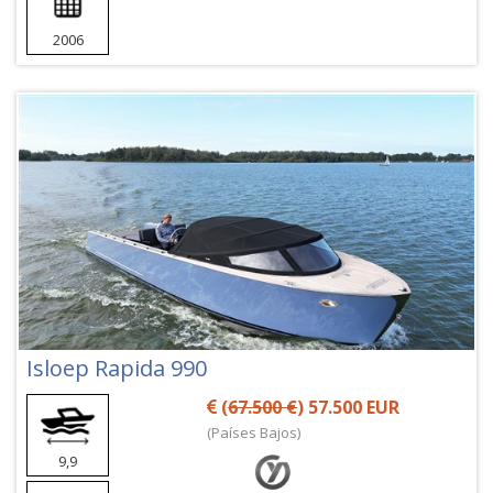
2006
Isloep Rapida 990
(
67.500 €
) 57.500 EUR
(Países Bajos)
9,9