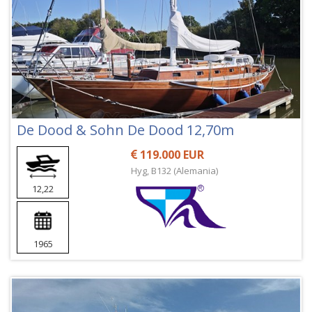
De Dood & Sohn De Dood 12,70m
119.000 EUR
Hyg, B132 (Alemania)
12,22
1965