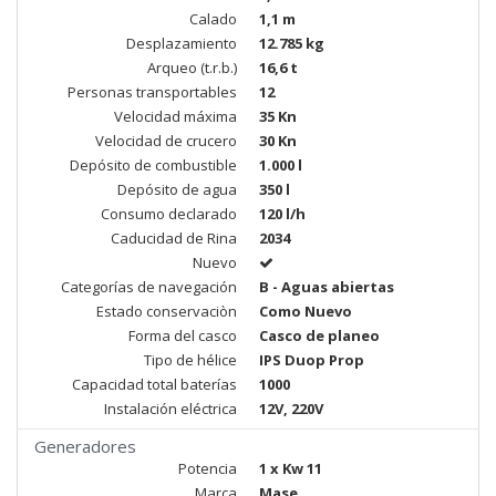
Calado
1,1 m
Desplazamiento
12.785 kg
Arqueo (t.r.b.)
16,6 t
Personas transportables
12
Velocidad máxima
35 Kn
Velocidad de crucero
30 Kn
Depósito de combustible
1.000 l
Depósito de agua
350 l
Consumo declarado
120 l/h
Caducidad de Rina
2034
Nuevo
Categorías de navegación
B - Aguas abiertas
Estado conservaciòn
Como Nuevo
Forma del casco
Casco de planeo
Tipo de hélice
IPS Duop Prop
Capacidad total baterías
1000
Instalación eléctrica
12V, 220V
Generadores
Potencia
1 x Kw 11
Marca
Mase