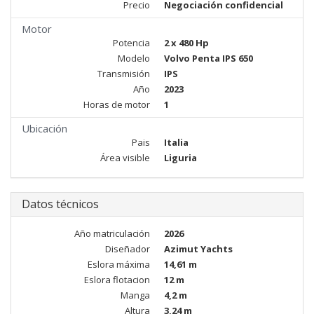
Precio
Negociación confidencial
Motor
Potencia
2 x 480 Hp
Modelo
Volvo Penta IPS 650
Transmisión
IPS
Año
2023
Horas de motor
1
Ubicación
Pais
Italia
Área visible
Liguria
Datos técnicos
Año matriculación
2026
Diseñador
Azimut Yachts
Eslora máxima
14,61 m
Eslora flotacion
12 m
Manga
4,2 m
Altura
3,24 m