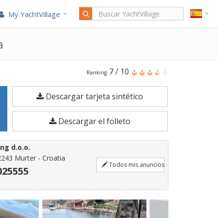
My YachtVillage
a
El
7
/
10
Ranking
Sealine
Descargar tarjeta sintético
Sealine
T
Descargar el folleto
50
es
ng d.o.o.
un
2243 Murter - Croatia
Todos mis anuncios
Barco
025555
a
motor
de