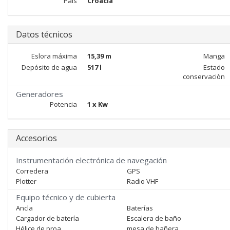
Pais
Croacia
Datos técnicos
Eslora máxima
15,39 m
Manga
Depósito de agua
517 l
Estado
conservaciòn
Generadores
Potencia
1 x Kw
Accesorios
Instrumentación electrónica de navegación
Corredera
GPS
Plotter
Radio VHF
Equipo técnico y de cubierta
Ancla
Baterías
Cargador de batería
Escalera de baño
Hélice de proa
mesa de bañera