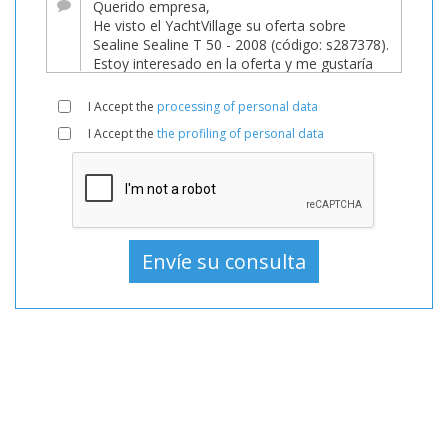
Barco,
Barcos,
Barco
En
I Accept the
processing of personal data
venta,
I Accept the
the profiling of personal data
Barcos
Utilizado,
Barco
a
motor
En
venta,
Barco
a
motor
Utilizado,