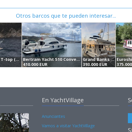
Otros barcos que te pueden interesar...
Maori Yacht Maori 50 T-top (2011)
Bertram Yacht 510 Convertible (2001)
Grand Banks Heritage 47 Europa (2007)
410.000 EUR
393.000 EUR
375.00
En YachtVillage
S
Anunciantes
Vamos a visitar YachtVillage
S