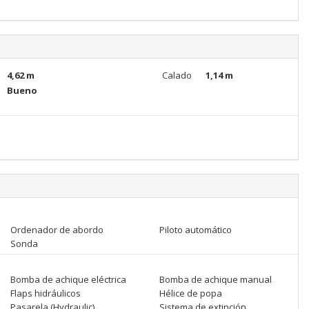
4,62 m
Calado
1,14 m
Bueno
Ordenador de abordo
Piloto automático
Sonda
Bomba de achique eléctrica
Bomba de achique manual
Flaps hidráulicos
Hélice de popa
Pasarela (Hydraulic)
Sistema de extinción