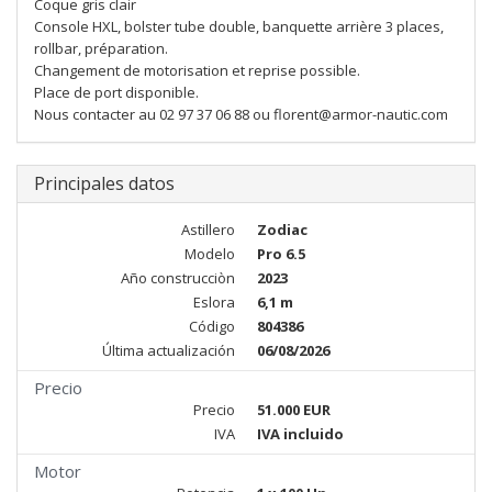
Coque gris clair
Console HXL, bolster tube double, banquette arrière 3 places,
rollbar, préparation.
Changement de motorisation et reprise possible.
Place de port disponible.
Nous contacter au 02 97 37 06 88 ou florent@armor-nautic.com
Principales datos
Astillero
Zodiac
Modelo
Pro 6.5
Año construcciòn
2023
Eslora
6,1 m
Código
804386
Última actualización
06/08/2026
Precio
Precio
51.000 EUR
IVA
IVA incluido
Motor