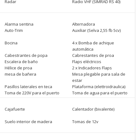
Radar
Radio VHF (SIMRAD RS 40)
Alarma sentina
Alternadora
Auto-Trim
Auxiliar (Selva 2,55 fb 5cv)
Bocina
4 x Bomba de achique
automática
Cabestrantes de popa
Cabrestantes de proa
Escalera de baño
Flaps eléctricos
Hélice de proa
2 x Indicadores Flaps
mesa de bañera
Mesa plegable para sala de
estar
Pasillos laterales en teca
Plataforma (elettroidraulica)
Toma de 220V para el puerto
Toma de agua para el puerto
Cajafuerte
Calentador (bivalente)
Suelo interior de madera
Tomas de 12v