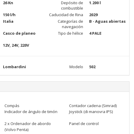
26 Kn
Depósito de
1.200 l
combustible
150 l/h
Caducidad de Rina
2029
Italia
Categorías de
B - Aguas abiertas
navegación
Casco de planeo
Tipo de hélice
4 PALE
12V, 24V, 220V
Lombardini
Modelo
502
Compás
Contador cadena (Simrad)
Indicador de ángulo de timón
Joystick (di manovra IPS)
2 x Ordenador de abordo
Panel de control
(Volvo Penta)