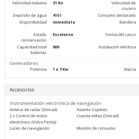
Velocidad máxima
31 Kn
Velocidad de
crucero
Depósito de agua
410 l
Consumo declarado
Disponibilidad
immediata
Bandera
Estado
Excelente
Forma del casco
conservaciòn
Capacidad total
800
Instalación eléctrica
baterías
Generadores
Potencia
1 x 7 Kw
Marca
Accesorios
Instrumentación electrónica de navegación
Antena de radar (Simrad)
Asiento Copiloto
2 x Control de motor
Cuenta millas (Simrad)
electrónico (Volvo Penta)
Luces de navegación
Monitor de consumo