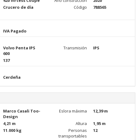
420 Virtess Coupè
Año construcciòn
2020
Crucero de día
Código
788565
IVA Pagado
Volvo Penta IPS
Transmisión
IPS
600
137
Cerdeña
Marco Casali Too-
Eslora máxima
12,39 m
Design
4,21 m
Altura
1,95 m
11.000 kg
Personas
12
transportables