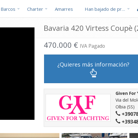
Barcos
Charter
Amarres
Han bajado de precio
Bavaria 420 Virtess Coupè 
470.000 €
IVA Pagado
¿Quieres más información?
Given For
Via del Mo
Olbia (SS)
+3907
+3934