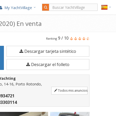
My YachtVillage
(2020) En venta
El
9
/
10
Ranking
Bavaria
Descargar tarjeta sintético
420
Virtess
Descargar el folleto
Coupè
es
 Yachting
un
lo, 14-16, Porto Rotondo,
Barco
Todos mis anuncios
8934721
a
83303114
motor
de