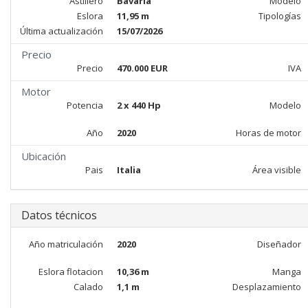
Astillero
Bavaria
Modelo
Eslora
11,95 m
Tipologías
Última actualización
15/07/2026
Precio
Precio
470.000 EUR
IVA
Motor
Potencia
2 x 440 Hp
Modelo
Año
2020
Horas de motor
Ubicación
Pais
Italia
Área visible
Datos técnicos
Año matriculación
2020
Diseñador
Eslora flotacion
10,36 m
Manga
Calado
1,1 m
Desplazamiento