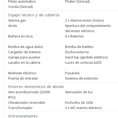
Piloto automático
Plotter (Simrad)
Sonda (Simrad)
Equipo técnico y de cubierta
Alarma gas
2 x Alarma motor (Volvo)
Ancla
Apertura del compartimiento
del motor eléctrico
Bañera en teca
6 x Baterías
Bomba de agua dulce
Bomba de baldeo
Cargador de batería
Ducha externa
Garaje para auxiliar
Hard top (apribile elettrico)
Lavabo en la cabina
Luces de cortesía (LED)
Molinete eléctrico
Pasarela
Puerta de entrada
Sistema de extinción
Enseres domesticos de abodo
Aire acondicionado (32000
Atenuador de luz
BTU)
Climatizador reversible
Enchufes de 220v
Transformador
2 x WC marino eléctrico
Entretenimiento