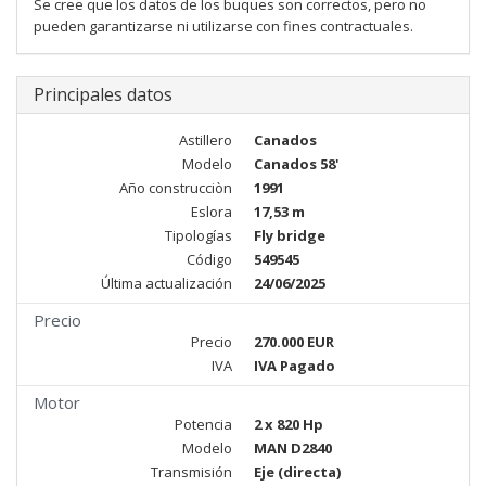
Se cree que los datos de los buques son correctos, pero no
pueden garantizarse ni utilizarse con fines contractuales.
Principales datos
Astillero
Canados
Modelo
Canados 58'
Año construcciòn
1991
Eslora
17,53 m
Tipologías
Fly bridge
Código
549545
Última actualización
24/06/2025
Precio
Precio
270.000 EUR
IVA
IVA Pagado
Motor
Potencia
2 x 820 Hp
Modelo
MAN D2840
Transmisión
Eje (directa)