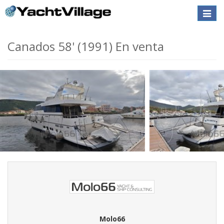
Toggle
naviga
Canados 58' (1991) En venta
Molo66