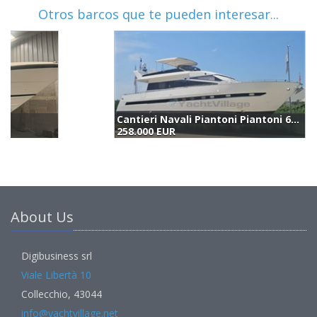
Otros barcos que te pueden interesar...
Cantieri Navali Piantoni Piantoni 63 (1993)
J
258.000 EUR
2
About Us
Digibusiness srl
Viale Libertà 10
Collecchio, 43044
info@yachtvillage.net