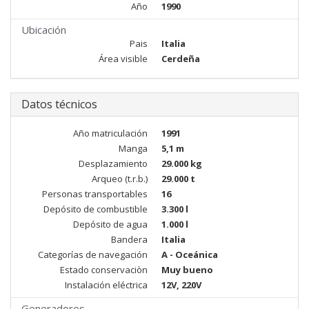
Año
1990
Ubicación
Pais
Italia
Área visible
Cerdeña
Datos técnicos
Año matriculación
1991
Manga
5,1 m
Desplazamiento
29.000 kg
Arqueo (t.r.b.)
29.000 t
Personas transportables
16
Depósito de combustible
3.300 l
Depósito de agua
1.000 l
Bandera
Italia
Categorías de navegación
A - Oceánica
Estado conservaciòn
Muy bueno
Instalación eléctrica
12V, 220V
Generadores