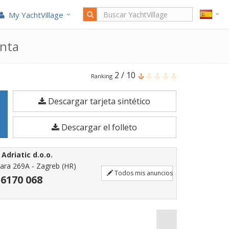
My YachtVillage
enta
El
2
/
10
Ranking
SACS
Descargar tarjeta sintético
Strider
15
Descargar el folleto
es
un
Adriatic d.o.o.
Neumática
ara 269A - Zagreb (HR)
Todos mis anuncios
de
 6170 068
15,2
metros
registrados