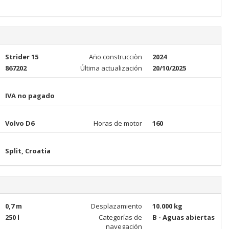
Strider 15
Año construcciòn
2024
867202
Última actualización
20/10/2025
IVA no pagado
Volvo D6
Horas de motor
160
Split, Croatia
0,7 m
Desplazamiento
10.000 kg
250 l
Categorías de
B - Aguas abiertas
navegación