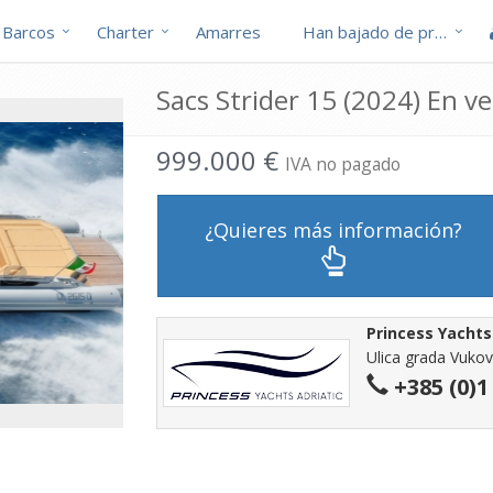
Barcos
Charter
Amarres
Han bajado de precio
Sacs Strider 15 (2024) En v
999.000 €
IVA no pagado
¿Quieres más información?
Princess Yachts 
Ulica grada Vukov
+385 (0)1