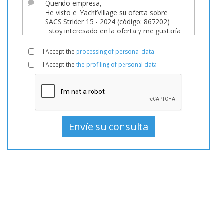
En
venta,
Barcos
Utilizado,
I Accept the
processing of personal data
Neumática
I Accept the
the profiling of personal data
En
venta,
Neumática
Utilizado,
Neumáticas
En
venta,
Neumáticas
Utilizado,