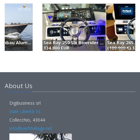
Sea Ray 250 Slx Bowrider Wakeboard Tower (2021)
Sea Ray 265 Sundancer (2023)
134.800 EUR
(
189.900 €
) 134.000 EUR
1
About Us
Digibusiness srl
Viale Libertà 10
Collecchio, 43044
info@yachtvillage.net