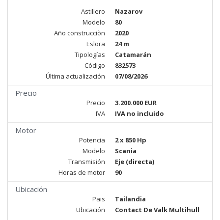
Astillero
Nazarov
Modelo
80
Año construcciòn
2020
Eslora
24 m
Tipologías
Catamarán
Código
832573
Última actualización
07/08/2026
Precio
Precio
3.200.000 EUR
IVA
IVA no incluido
Motor
Potencia
2 x 850 Hp
Modelo
Scania
Transmisión
Eje (directa)
Horas de motor
90
Ubicación
Pais
Tailandia
Ubicación
Contact De Valk Multihull