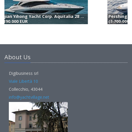
Pershing 82 Vhp (2018)
A
(
3.700.000 €
) 3.000.000 EUR
3
About Us
Digibusiness srl
Viale Libertà 10
Collecchio, 43044
info@yachtvillage.net