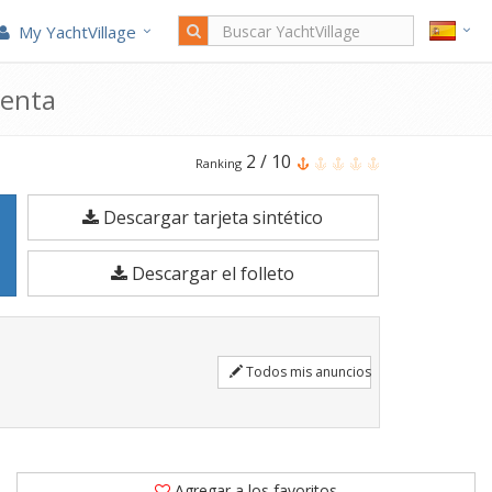
My YachtVillage
venta
El
2
/
10
Ranking
Antares
Descargar tarjeta sintético
9.80
Fly
Descargar el folleto
es
un
Barco
Todos mis anuncios
a
motor
de
9,8
Agregar a los favoritos