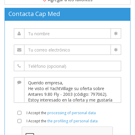
metros
registrados
Contacta Cap Med
en
el
2003.
Atracado
en
(Francia)
es
en
venta
a
76.000 EUR
de
I Accept the
processing of personal data
YachtVillage.net.
I Accept the
the profiling of personal data
Barco,