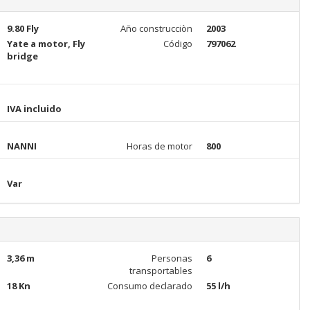
9.80 Fly
Año construcciòn
2003
Yate a motor, Fly
Código
797062
bridge
IVA incluido
NANNI
Horas de motor
800
Var
3,36 m
Personas
6
transportables
18 Kn
Consumo declarado
55 l/h