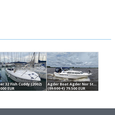
er 32 Fish Cuddy (2002)
Agder Boat Agder Nor Star 950 (1998)
.000 EUR
(
89.500 €
) 79.500 EUR
8