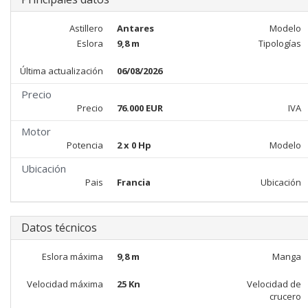
Astillero
Antares
Modelo
Eslora
9,8 m
Tipologías
Última actualización
06/08/2026
Precio
Precio
76.000 EUR
IVA
Motor
Potencia
2 x 0 Hp
Modelo
Ubicación
Pais
Francia
Ubicación
Datos técnicos
Eslora máxima
9,8 m
Manga
Velocidad máxima
25 Kn
Velocidad de
crucero