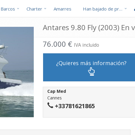
Barcos
Charter
Amarres
Han bajado de precio
Antares 9.80 Fly (2003) En 
76.000 €
IVA incluido
¿Quieres más información?
Cap Med
Cannes
+33781621865